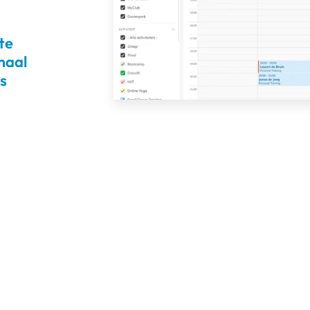
te
maal
s