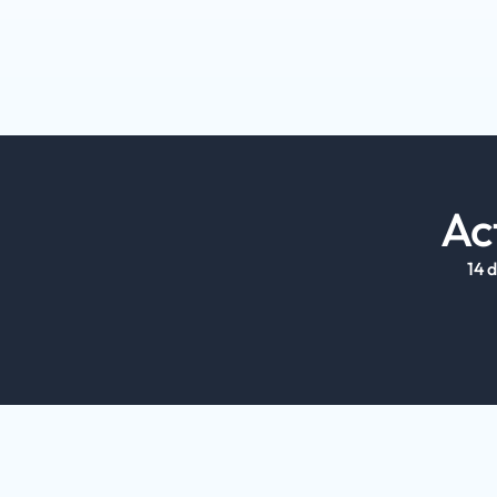
Heb je vragen, wil je advies of heb je hulp
overstappen? Dan horen wij dat graag.
Ac
14 