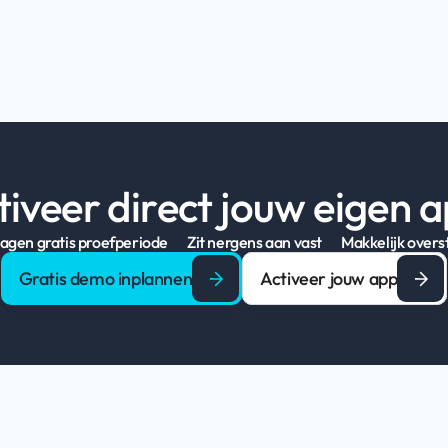
 nodig bij 
Verkrijg meer inzicht i
eenvoudig en promoot p
tiveer direct jouw eigen a
dagen gratis proefperiode
Zit nergens aan vast
Makkelijk over
Gratis demo inplannen
Activeer jouw app