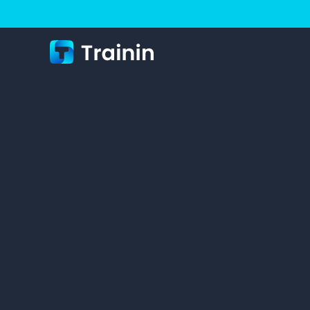
S
i
m
p
e
l
e
e
n
b
e
t
a
a
l
b
a
r
e