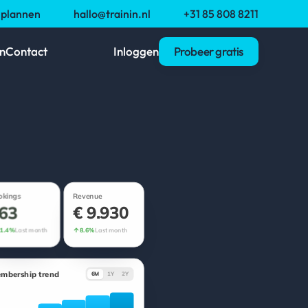
nplannen
hallo@trainin.nl
+31 85 808 8211
n
Contact
Inloggen
Probeer gratis