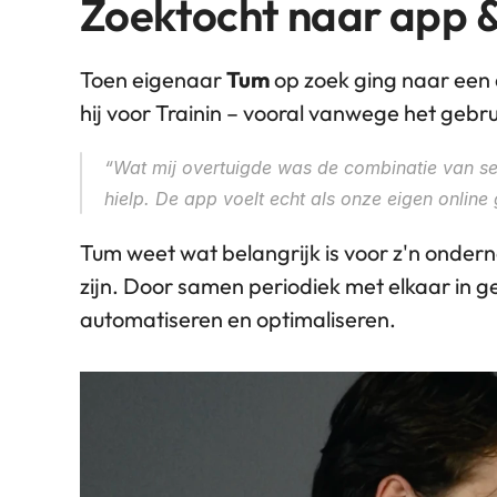
Zoektocht naar app 
Toen eigenaar 
Tum
 op zoek ging naar een 
hij voor Trainin – vooral vanwege het gebr
“Wat mij overtuigde was de combinatie van servi
hielp. De app voelt echt als onze eigen online 
Tum weet wat belangrijk is voor z'n onderne
zijn. Door samen periodiek met elkaar in g
automatiseren en optimaliseren. 