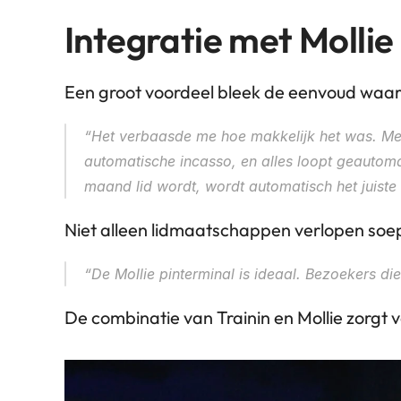
Integratie met Mollie
Een groot voordeel bleek de eenvoud waarme
“Het verbaasde me hoe makkelijk het was. Met é
automatische incasso, en alles loopt geautomat
maand lid wordt, wordt automatisch het juiste
Niet alleen lidmaatschappen verlopen soepe
“De Mollie pinterminal is ideaal. Bezoekers die
De combinatie van Trainin en Mollie zorgt v