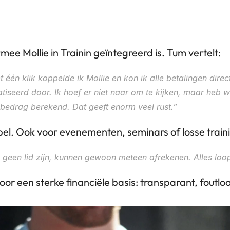
e Mollie in Trainin geïntegreerd is. Tum vertelt:
én klik koppelde ik Mollie en kon ik alle betalingen direct
iseerd door. Ik hoef er niet naar om te kijken, maar heb wel
 bedrag berekend. Dat geeft enorm veel rust.”
l. Ook voor evenementen, seminars of losse trainin
 geen lid zijn, kunnen gewoon meteen afrekenen. Alles loopt 
oor een sterke financiële basis: transparant, foutl