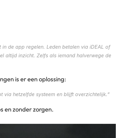
 in de app regelen. Leden betalen via iDEAL of 
 altijd inzicht. Zelfs als iemand halverwege de 
gen is er een oplossing:
via hetzelfde systeem en blijft overzichtelijk.”
oos en zonder zorgen.