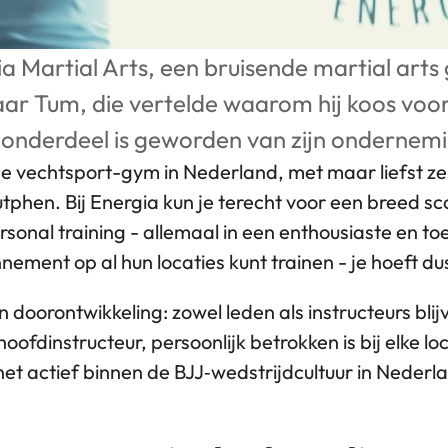
ia Martial Arts, een bruisende martial art
r Tum, die vertelde waarom hij koos voor T
 onderdeel is geworden van zijn ondernem
e vechtsport-gym in Nederland, met maar liefst zes
n. Bij Energia kun je terecht voor een breed scala a
onal training - allemaal in een enthousiaste en toe
nnement op al hun locaties kunt trainen - je hoeft dus
doorontwikkeling: zowel leden als instructeurs blijv
oofdinstructeur, persoonlijk betrokken is bij elke lo
het actief binnen de BJJ‑wedstrijdcultuur in Nederl