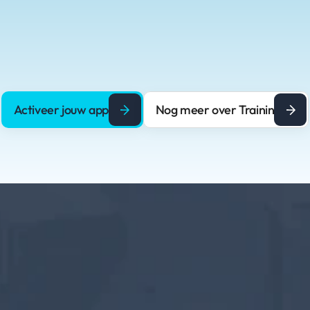
Aangezien in onze ogen iedereen in de 
fitnessbranche een winnaar is, hebben wij een 
speciale actie voor jou. Meld je aan voor de 
proefperiode en krijg de eerste drie maanden 50% 
korting! Gebruik tijdens je aanmelding 'Dutch 
Fitness Awards' en wij regelen de rest.
Activeer jouw app
Nog meer over Trainin