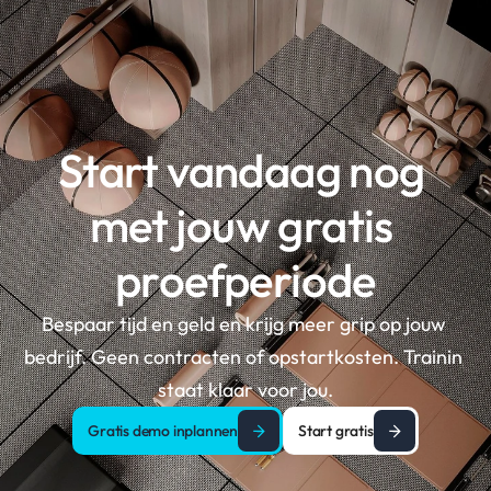
Start vandaag nog 
met jouw gratis 
proefperiode
Bespaar tijd en geld en krijg meer grip op jouw 
bedrijf. Geen contracten of opstartkosten. Trainin 
staat klaar voor jou.
Gratis demo inplannen
Start gratis